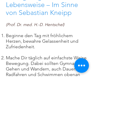
Lebensweise – Im Sinne
von Sebastian Kneipp
(Prof. Dr. med. H.-D. Hentschel)
Beginne den Tag mit fröhlichem
Herzen, bewahre Gelassenheit und
Zufriedenheit.
Mache Dir täglich auf einfachste Weise
Bewegung. Dabei sollten Gymnastik,
Gehen und Wandern, auch Dauerlauf,
Radfahren und Schwimmen obenan
stehen. Übe stets unverkrampft und
nicht im Hetztempo.
Härte Dich durch regelmäßige und
einfache Anwendungen ab. Nimm
Luftbäder, mache Trockenbürstungen
und Wasseranwendungen:
Waschungen, Güsse, Teilbäder und
Vollbäder mit Kräuterauszügen.